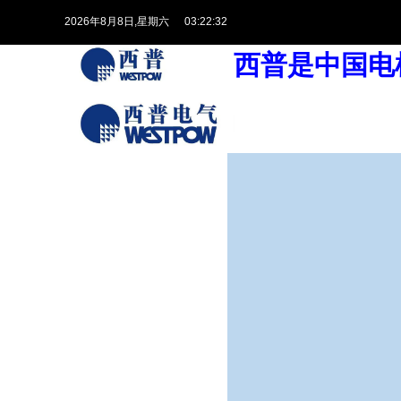
2026
年
8
月
8
日
,星期六
03:22:32
西普是中国电