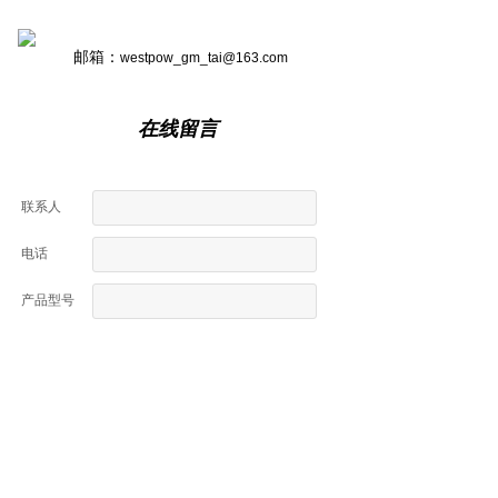
（变频器运行 西普传统交流电机软起动器
Conventional Motor Soft-starter 瘦斯达®变频式软起动
邮箱：
westpow_gm_tai@163.com
器 西普产品汇总 WESTPOW Variable Frequency Soft-
starters WESTPOW Products 瘦斯达®绿色节能型变频
器-S WESTPOW Green Variable Frequency Drives-S
在线留言
普司达®绿色节能型变频器-P/G Since 1991
WESTPOW Green Variable Frequency Drives-P/G 西
普品牌是中国电机软起动领头羊 损耗），轻载节能效
联系人
果平均 8%以上。 欢迎旧雨新知赐教指导，为电机节能
进入高效绿色低碳环保，为企业节能减排提高经营 利
电话
润，为国家提高能源利用率达到双碳目标。 董事长：
戴政耀 2024 年春天
产品型号
城市
地址
内容