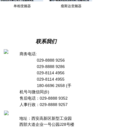
电部；2006 年获评为“中国变频器行业风云人物”；目
单相变频器
瘦斯达变频器
前国内有多家变频器上市企业与普传渊 源有关，在表
扬会议上评选人员给予“中国变频器之母”的评价以表彰
对中国变频器行业的启 蒙影响力；西普合资企业创立
于 1991 年，由台湾普传与西安电力电子技术研究所合
资。 大马拉小车现象是国内能源利用率低的主要原因
联系我们
之一，有效解决这个现象必须更换全套 电气设备与传
商务电话:
动系统，西普绿色节能型变频器可运行工频旁路及
029-8888 9256
EOC 轻载节能技术，低负 载率电机可提高运行效率
029-8888 9286
10~17%，用户以极低投入成本轻松解决大马拉小车现
029-8114 4956
象。 中大功率电机控制柜必备：降压起动装置、调功
029-8114 4955
装置、节能装置、电机保护装置等，西 普绿色节能型
180-6696 2658 (手
变频器集合所有装置功能于一体；电控柜缩小 80%体
机号与微信同步)
积，调功运行效率可达 99.99%。绿色高效节能环保特
售后电话：029-8888 9352
性才能有效解决“提高能源利用率”与“双碳目标”。 西普
人事行政：029-8888 9257
绿色节能型变频器替代传统交直交变频器低压可降低电
费 25%，替代高压多电平变 频器可再节省 35%电费；
地址：西安高新区新型工业园
包括进线变压器减容降低 10%与流动电费节约 15-25%
西部大道企业一号公园J28号楼