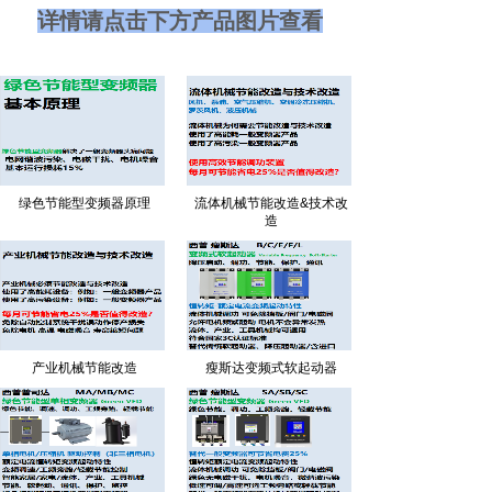
经济对于生产型企业最重要是提高能源利用率，重视电
详情请点击下方产品图片查看
动机运行效率解决 大马拉小车现象，提高电机调功效
率。不论企业单位或家庭 60%以上电费均集中在交流
电动 机用电，因此要达到碳中和目标、提高能源利用
率的方法就是交流电动机绿色高效节能控制。 绿色节
能与自动化生产是企业降低成本提高利润不二法则，特
别在市场不景气时期以及 用电大户更凸显其重要性。
许多传统变频器用户的节能可行性报告与使用后出现较
绿色节能型变频器原理
流体机械节能改造&技术改
造
大偏差其 原因在于没有计算到变频器系统本身损耗 15-
25%问题以及忽略传统变频器对电网环境污染 的严重
性。 传统交直交变频器 Variable Frequency Drives 系
统运行损耗低压超过 15%，多电平变频 器有 25%以上
运行损耗，对电网环境造成谐波及射频污染严重性超乎
想象；传统交直交变频 器要降低污染则需要增加污染
产业机械节能改造
瘦斯达变频式软起动器
防治成本并降低系统运行效率，既不节能也不环保需要
再节能 改造（解决 15-25%运行损耗）与技术改造（解
决电网谐波与射频污染问题），传统交直交变 频器属
于低效高污染设备。 戴政耀董事长，1956 年出生，40
年交流电机驱动控制技术，曾服务于台湾东元电机重