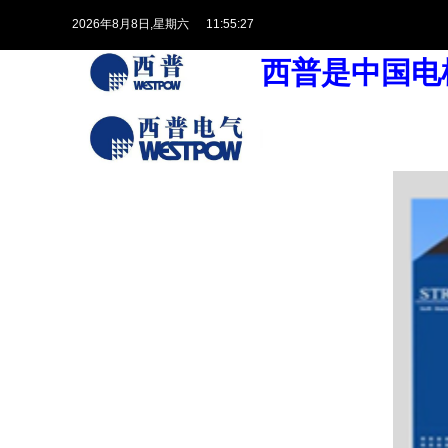
2026
年
8
月
8
日
,星期六
11:55:28
西普是中国电