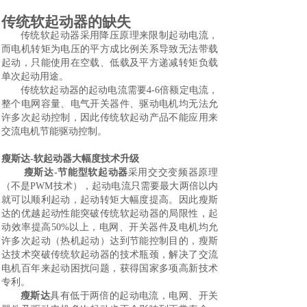
传统软起动器的缺失
传统软起动器采用降压原理来限制起动电流，
而电机转矩为电压的平方成比例关系导致无法带载
起动，只能使用在空载、低载及平方递减转矩负载
单次起动用途。
传统软起动器的起动电流需要
4-6
倍额定电流，
整个电网容量、电气开关器件、驱动电机均无法允
许多次起动控制，因此传统软起动产品不能应用来
交流电机节能驱动控制。
瘦斯达-软起动器大幅度技术升级
瘦斯达-节能型软起动器
采用交交变频器原理
（不是PWM技术），起动电流只需要最大两倍以内
就可以顺利起动，起动转矩大幅度提高。因此瘦斯
达的优越起动性能突破传统软起动器的局限性，起
动效率提高5
0%
以上，电网、开关器件及电机均允
许多次起动（热机起动）达到节能控制目的，瘦斯
达技术突破传统软起动器的技术瓶颈，解决了交流
电机百年来起动困扰问题，获得国家多项高新技术
专利。
瘦斯达
具有低于两倍的起动电流，电网、开关