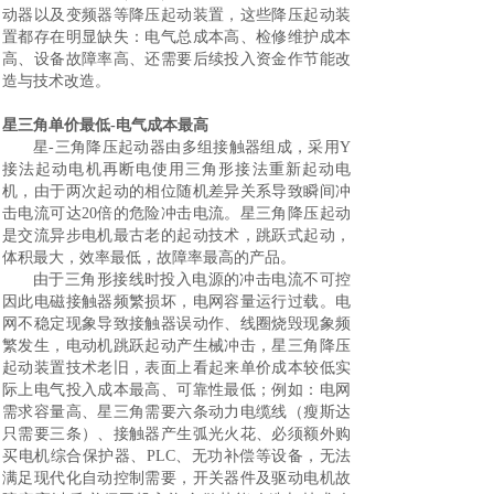
动器以及变频器等降压起动装置，这些降压起动装
置都存在明显缺失：电气总成本高、检修维护成本
高、设备故障率高、还需要后续投入资金作节能改
造与技术改造。
星三角单价最低-电气成本最高
星
-三角降压起动器由多组接触器组成，采用Y
接法起动电机再断电使用三角形接法重新起动电
机，由于两次起动的相位随机差异关系导致瞬间冲
击电流可达20倍的危险冲击电流。星三角降压起动
是交流异步电机最古老的起动技术，
跳跃式起动，
体积最大，效率最低，故障率最高的产品。
由于三角形接线
时投入电源
的冲击电流不可控
因此电磁接触器频繁损坏，电网容量
运行
过载。电
网
不稳定现象
导致接触器
误动作、
线圈烧毁现象频
繁发生，电动机
跳跃
起动
产生械冲击，星三角降压
起动装置技术老旧，表面上看起来单价成本较低实
际上电气投入成本最高、可靠性最低；例如：电网
需求容量高、星三角需要六条动力电缆线（瘦斯达
只需要三条）、接触器产生弧光火花、必须额外购
买电机综合保护器、PLC、无功补偿等设备，无法
满足现代化自动控制需要，开关器件及驱动电机故