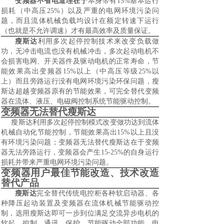
变频器不省电道理在于
本身带有1
5%
基本运行
损耗（中高压2
5%
）以及严重的电网环境污染问
题，而且流体机械负载均设计在额定转速下运行
（也就是不允许调速）才有最高效率及质量保证。
瘦斯达
利用多次起停控制技术来改变负载做
功，无冲击电流也没有机械冲击，多次起动电机不
会损害电网、开关器件及驱动电机的正常寿命，节
能效果高出变频器15%以上（中高压等级25%以
上）而且旁路运行没有电网环境污染环保问题，瘦
斯达超越变频器原有的节能效果，可完全替代变频
器在流体、液压、电磁阀控制系统节能驱动控制。
变频器无法替代瘦斯达
瘦斯达利用多次起停控制模式改变做功达到流体
机械自动化节能控制，节能效果高出1
5%
以上且没
有环境污染问题；变频器无法替代瘦斯达在于变频
器无法旁路运行，变频器会产生1
5-25%
的自身运行
损耗并带来严重电网环境污染问题。
变频器用户最佳节能改造、技术改造
替代产品
瘦斯达
完全替代传统电控柜各种软启动器、各
种降压起动装置及变频器在流体机械节能驱动控
制，选用瘦斯达即可一步到位满足交流异步电机的
软起、控制、通讯、保护、节能驱动全部功能，电