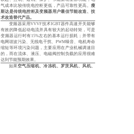
气成本比较传统电控柜更低，产品可靠性更高。
瘦
斯达是传统电控柜及变频器用户最佳节能改造、技
术改造替代产品。
变频器采用VVVF技术IGBT器件高速开关能够
有效的降低起动电流并具有较大的起动转矩，可是
变频器运行时有1
5%
左右的基本运行损耗；并带有
电网谐波污染、无线电干扰、PWM噪音、电机寿命
缩短等环境污染问题，主要应用在产业机械调速目
的，而在流体、液压、电磁阀控制负载的应用很难
达到节能预期效果。
如果
空气压缩机、冷冻机、罗茨风机、风机、
水泵、液压泵
等流体负载使用变频器驱动，实际上
都使用在软起动控制而不是调速功能，因为流体、
液压、电磁阀控制负载不允许调速（转速与压力平
方正比与流量三次方比例），因此使用变频器徒增
1
5%
的运行损耗并没有节电，而且增加电网环境污
染严重问题。所以
瘦斯达软起动器能够完全替代变
频器在流体、液压、电磁阀控制负载节能驱动控
制
。
低压变频器运行时有1
5%
的损耗
（电网变压器
铁损、变频器本身开关及导通损耗、线路集肤损
耗、电机铁损增加、谐波及EMI抑制损耗等，而且